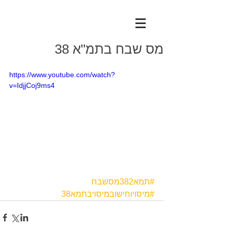
מס שבח בתמ"א 38
https://www.youtube.com/watch?
v=IdjjCoj9ms4
#תמא382מסשבח
#מיסויוחישובמיסויבתמא38