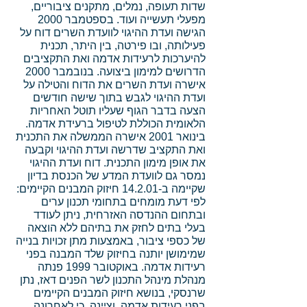
שדות תעופה, נמלים, מתקנים ציבוריים,
מפעלי תעשייה ועוד. בספטמבר 2000
הגישה ועדת ההיגוי לוועדת השרים דוח על
פעילותה, ובו פירטה, בין היתר, תכנית
להיערכות לרעידות אדמה ואת התקציבים
הדרושים למימון ביצועה. בנובמבר 2000
אישרה ועדת השרים את הדוח והטילה על
ועדת ההיגוי לגבש בתוך שישה חודשים
הצעה בדבר הגוף שעליו תוטל האחריות
הלאומית הכוללת לטיפול ברעידת אדמה.
בינואר 2001 אישרה הממשלה את התכנית
ואת התקציב שדרשה ועדת ההיגוי וקבעה
את אופן מימון התכנית. דוח ועדת ההיגוי
נמסר גם לוועדת המדע של הכנסת בדיון
שקיימה ב-14.2.01 חיזוק המבנים הקיימים:
לפי דעת מומחים בתחומי תכנון ערים
ובתחום ההנדסה האזרחית, ניתן לעודד
בעלי בתים לחזק את בתיהם ללא הוצאה
של כספי ציבור, באמצעות מתן זכויות בנייה
שמימושן יותנה בחיזוק שלד המבנה בפני
רעידות אדמה. באוקטובר 1999 פנתה
מנהלת מינהל התכנון לשר הפנים דאז, נתן
שרנסקי, בנושא חיזוק המבנים הקיימים
בפני רעידות אדמה, וציינה, כי לאחרונה