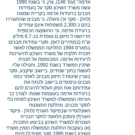
אדמה" (עמ' 146), צוין, כי בשנת 1990
עשה משרד השיכון סקר על בעמידות
מבנים ברעידות אדמה בקריית שמונה
(להלן - סקר א') והעלה, כי מבנים שהתגוררו
בהם כ-2,300 משפחות אינם עמידים
ברעידת אדמה, וכי ההשקעה הכספית
הדרושה ל חיזוק ם נאמדת בכ-6.7 מיליון
ש"ח (במחירים דאז). סקרי עמידות מבנים:
במארס 1994 החליטה הממשלה לאשר
תכנית חלקית של משרד השיכון להיערכות
לרעידות אדמה, המבוססת על תכנית
שהכין המשרד בשנת 1992, והטילה עליו
לעשות בתוך שנתיים, ביישוב שיקבע, סקר
בעניין שיטות ל חיזוק מבנים; לאתר כמה
מבנים טיפוסיים ביישוב ולנתח את
עמידותם ואת הנזק העלול להיגרם להם
ברעידות אדמה בעוצמות שונות. לצורך כך
הורתה הממשלה למשרד השיכון לפתח כלי
לסקר מבנים. מחלקת התגוננות
האוכלוסייה שבפיקוד העורף (להלן - פיקוד
העורף) והמכון הלאומי לחקר הבנייה
הצטרפו למשרד השיכון בביצוע התכנית.
(א) בעקבות החלטת הממשלה הזמין משרד
השיכון בשנת 1995 סקר מקיף לבחינת