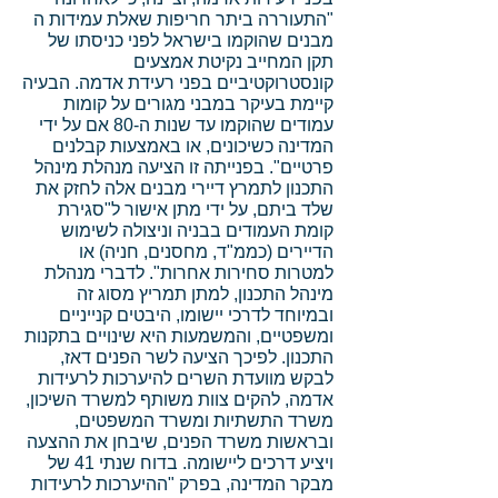
"התעוררה ביתר חריפות שאלת עמידות ה
מבנים שהוקמו בישראל לפני כניסתו של
תקן המחייב נקיטת אמצעים
קונסטרוקטיביים בפני רעידת אדמה. הבעיה
קיימת בעיקר במבני מגורים על קומות
עמודים שהוקמו עד שנות ה-80 אם על ידי
המדינה כשיכונים, או באמצעות קבלנים
פרטיים". בפנייתה זו הציעה מנהלת מינהל
התכנון לתמרץ דיירי מבנים אלה לחזק את
שלד ביתם, על ידי מתן אישור ל"סגירת
קומת העמודים בבניה וניצולה לשימוש
הדיירים (כממ"ד, מחסנים, חניה) או
למטרות סחירות אחרות". לדברי מנהלת
מינהל התכנון, למתן תמריץ מסוג זה
ובמיוחד לדרכי יישומו, היבטים קנייניים
ומשפטיים, והמשמעות היא שינויים בתקנות
התכנון. לפיכך הציעה לשר הפנים דאז,
לבקש מוועדת השרים להיערכות לרעידות
אדמה, להקים צוות משותף למשרד השיכון,
משרד התשתיות ומשרד המשפטים,
ובראשות משרד הפנים, שיבחן את ההצעה
ויציע דרכים ליישומה. בדוח שנתי 41 של
מבקר המדינה, בפרק "ההיערכות לרעידות