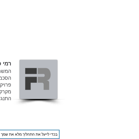
רמי פ
המשרד
הסכמי
מקרקעי
התנגדו