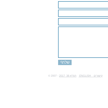
שלח\י
ENGLISH קישורים
2017 תמ"א 38
© 2007 -
הימנעות ממנה.
הסתמכות על האמור באתר זה בכל דרך שהיא ללא היוועצות באיש מקצוע מוסמך בתחומו עושה זאת על אחריותו בלבד. צוות פורטל ייועץ נדל"ן הכל על ההתחדשות העירונית, תמ"א 38, פינוי