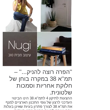
''הפרה רוצה להניק...'' –
תמ''א 38 במקרה בוחן של
חלוקת אחריות וסמכות
שלטונית.
ההצעות לתיקון 4 לתמ''א 38 הינו הביטוי
העדכני לרצון של גופי התכנון הארציים למנף
את תמ''א 38 לצורך פתרון בעיות שאינן בעלות