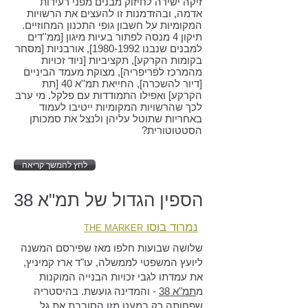
זיקה ישירה לחיזוק מבנים מפני רעידות
אדמה, ובהזדמנות זו להעצים את הרשויות
המקומיות על חשבון גופי התכנון המחוזיים.
תיקון 4 מנסה לפתור בעיות מיגון [ממ''דים
למבנים שנבנו
1980-1992
], אורבניות [מסחר
בקומות הקרקע], תקציביות [ניוד זכויות
מהמרכז לפריפריה], מצוקת מעמד הביניים
[דיור להשכרה], החייאת תמ''א 40 [תת
הקרקע] ואפילו התמודדות עם פלקל. מי ערב
לכך שהרשויות המקומיות ייטיבו לעמוד
באחריות שתוטל עליהן ולנצל את סמכותן
הסטטוטורית?
לחץ להמשך קריאה
הספין הגדול של תמ"א 38
נמרוד בוסו
THE MARKER
שלושה שבועות חלפו מאז שפירסם המשנה
ליועץ המשפטי לממשלה, עו"ד ארז קמיניץ,
את עמדתו לגבי זכויות הבנייה המוקנות
מ
תמ"א 38
- והמדינה גועשת. בהיסטריה
שפחותה רק במעט מזו הסובבת את גל