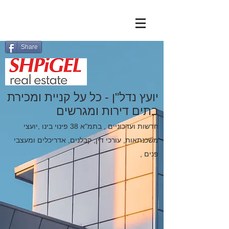
Share
יועץ נדל"ן - כל על קניית ומכירת
בתים דירות ומגרשים
חדשות ועדכוניים , בתמ"א 38 פינוי בינו ,יועצי
משכנתאות,
עורכי דין
,
קבלנים
,
אדריכלים
ו
מעצבי
פנים
,