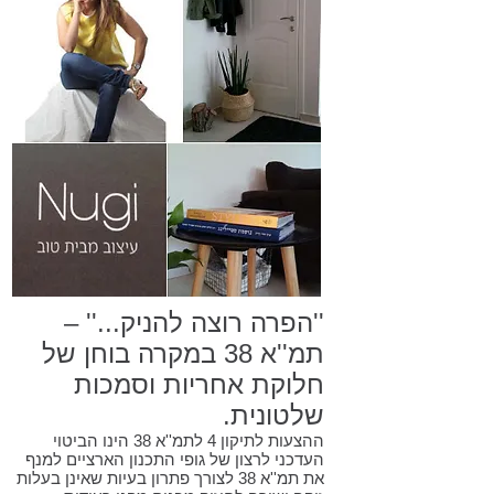
''הפרה רוצה להניק...'' –
תמ''א 38 במקרה בוחן של
חלוקת אחריות וסמכות
שלטונית.
ההצעות לתיקון 4 לתמ''א 38 הינו הביטוי
העדכני לרצון של גופי התכנון הארציים למנף
את תמ''א 38 לצורך פתרון בעיות שאינן בעלות