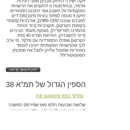
זיקה ישירה לחיזוק מבנים מפני רעידות
אדמה, ובהזדמנות זו להעצים את הרשויות
המקומיות על חשבון גופי התכנון המחוזיים.
תיקון 4 מנסה לפתור בעיות מיגון [ממ''דים
למבנים שנבנו
1980-1992
], אורבניות [מסחר
בקומות הקרקע], תקציביות [ניוד זכויות
מהמרכז לפריפריה], מצוקת מעמד הביניים
[דיור להשכרה], החייאת תמ''א 40 [תת
הקרקע] ואפילו התמודדות עם פלקל. מי ערב
לכך שהרשויות המקומיות ייטיבו לעמוד
באחריות שתוטל עליהן ולנצל את סמכותן
הסטטוטורית?
לחץ להמשך קריאה
הספין הגדול של תמ"א 38
נמרוד בוסו
THE MARKER
שלושה שבועות חלפו מאז שפירסם המשנה
ליועץ המשפטי לממשלה, עו"ד ארז קמיניץ,
את עמדתו לגבי זכויות הבנייה המוקנות
מ
תמ"א 38
- והמדינה גועשת. בהיסטריה
שפחותה רק במעט מזו הסובבת את גל