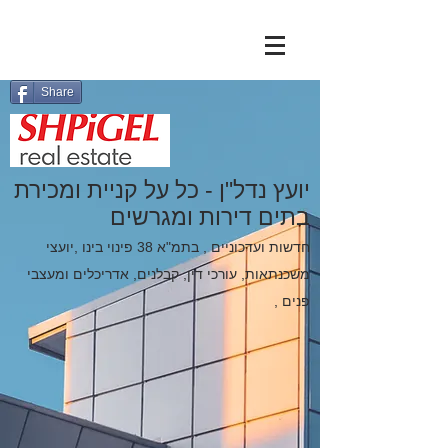
Share
יועץ נדל"ן - כל על קניית ומכירת
בתים דירות ומגרשים
חדשות ועדכוניים , בתמ"א 38 פינוי בינו ,יועצי
משכנתאות,
עורכי דין
,
קבלנים
,
אדריכלים
ו
מעצבי
פנים
,